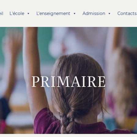
il
L'école
L’enseignement
Admission
Contacts
PRIMAIRE