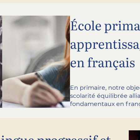
École prima
apprentissag
en français
En primaire, notre obje
scolarité équilibrée all
fondamentaux en frança
ingue progressif et