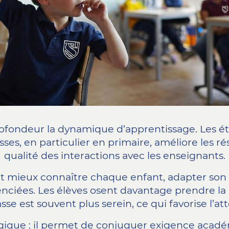
rofondeur la dynamique d’apprentissage. Les 
asses, en particulier en primaire, améliore les r
qualité des interactions avec les enseignants.
peut mieux connaître chaque enfant, adapter so
érenciées. Les élèves osent davantage prendre 
asse est souvent plus serein, ce qui favorise l’at
gique : il permet de conjuguer exigence académ